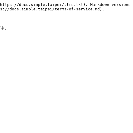
https://docs.simple.taipei/llms.txt). Markdown versions 
s://docs.simple.taipei/terms-of-service.md).

中。
